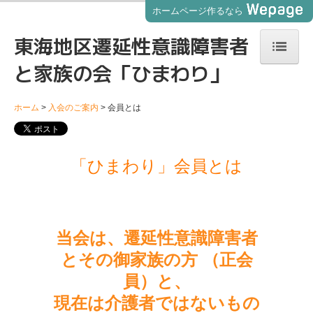
ホームページ作るなら
東海地区遷延性意識障害者
と家族の会「ひまわり」
ホーム
「ひまわり」講演会・事前アンケートをご記入ください
ホーム
入会のご案内
会員とは
「ひまわり」ブログ
「ひまわり」会員とは
本会のご案内
入会のご案内
会員とは
当会は、遷延性意識障害者
お問合せ
とその御家族の方 （正会
員）と、

家族の手記
現在は介護者ではないもの
「医療ネット相談」について